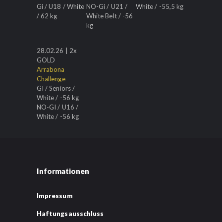
Gi / U18 / White
NO-Gi / U21 /
White / -55,5 kg
/ 62 kg
White Belt / -56
kg
28.02.26 | 2x
GOLD
Arrabona
Challenge
GI / Seniors /
White / -56 kg
NO-GI / U16 /
White / -56 kg
Informationen
Impressum
Haftungsausschluss