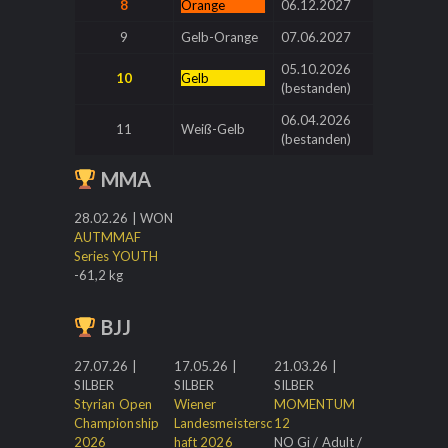
8
Orange
________
06.12.2027
9
Gelb-Orange
07.06.2027
05.10.2026
10
Gelb
___________
(bestanden)
06.04.2026
11
Weiß-Gelb
(bestanden)
MMA
28.02.26 | WON
AUTMMAF
Series YOUTH
-61,2 kg
BJJ
27.07.26 |
17.05.26 |
21.03.26 |
SILBER
SILBER
SILBER
Styrian Open
Wiener
MOMENTUM
Championship
Landesmeistersc
12
2026
haft 2026
NO Gi / Adult /