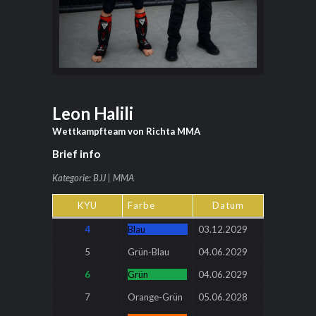
Leon Halili
Wettkampfteam von Richta MMA
Brief info
Kategorie: BJJ | MMA
KYU
Farbe
Datum
4
Blau
_______ _ _ _
03.12.2029
5
Grün-Blau
04.06.2029
6
Grün
____ __ _ __
04.06.2029
7
Orange-Grün
05.06.2028